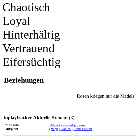
Chaotisch
Loyal
Hinterhältig
Vertrauend
Eifersüchtig
Beziehungen
Rosen kriegen nur die Mädels 
Inplaytracker
Aktuelle Szenen:
(3)
23.09.2016
if life fucks you hard, just moan
Mitspieler
♦
Murphy Bronson
♦
Hamza Marwazi