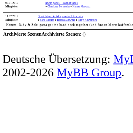
06.01.2017
hocus pocus - i cannot focus
Mitspieler
♦
Charlotte Bernstein
♦
Hamza Marwazi
11.02.2017
Don't let pricks take your inch to a mile
Mitspieler
♦
Zahi Bowles
♦
Hamza Marwazi
♦
Ruby Kawamura
Hamza, Ruby & Zahi gotta get the band back together (und finden Morts hoffentlic
Archivierte Szenen
Archivierte Szenen:
()
Deutsche Übersetzung:
MyB
2002-2026
MyBB Group
.