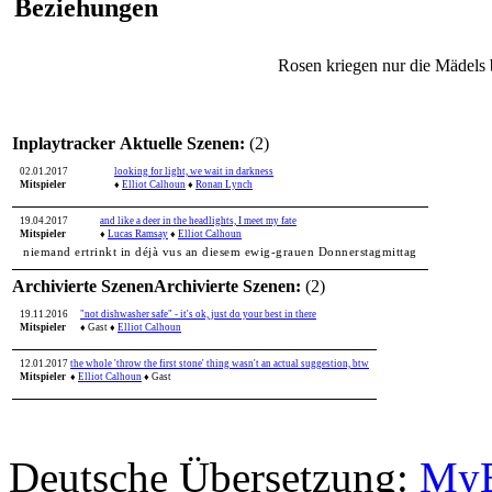
Beziehungen
Rosen kriegen nur die Mädels 
Inplaytracker
Aktuelle Szenen:
(2)
02.01.2017
looking for light, we wait in darkness
Mitspieler
♦
Elliot Calhoun
♦
Ronan Lynch
19.04.2017
and like a deer in the headlights, I meet my fate
Mitspieler
♦
Lucas Ramsay
♦
Elliot Calhoun
niemand ertrinkt in déjà vus an diesem ewig-grauen Donnerstagmittag
Archivierte Szenen
Archivierte Szenen:
(2)
19.11.2016
"not dishwasher safe" - it's ok, just do your best in there
Mitspieler
♦ Gast
♦
Elliot Calhoun
12.01.2017
the whole 'throw the first stone' thing wasn't an actual suggestion, btw
Mitspieler
♦
Elliot Calhoun
♦ Gast
Deutsche Übersetzung:
MyB