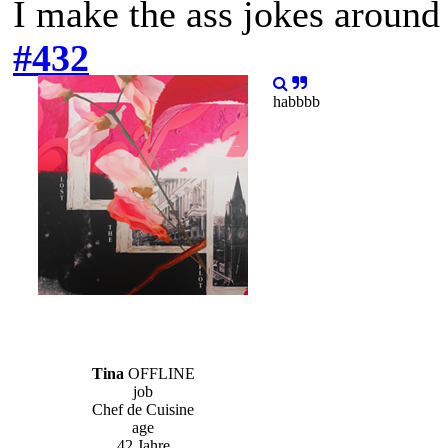
I make the ass jokes aroun
#432
habbbb
Tina
OFFLINE
job
Chef de Cuisine
age
42 Jahre