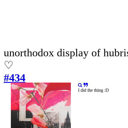
unorthodox display of hubri
♡
#434
I did the thing :D