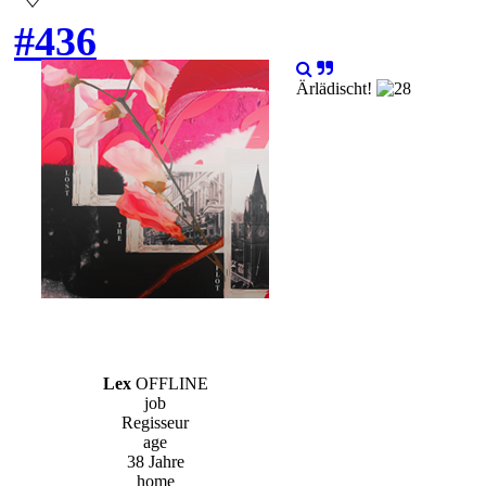
#436
Ärlädischt!
Lex
OFFLINE
job
Regisseur
age
38 Jahre
home