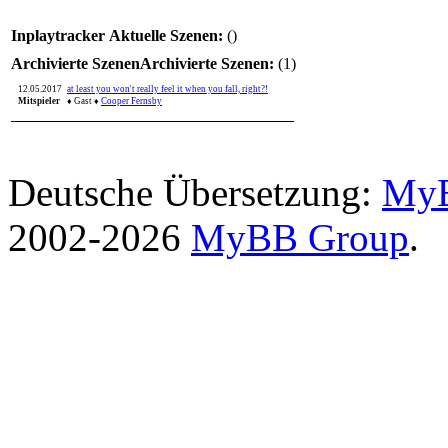
Inplaytracker
Aktuelle Szenen:
()
Archivierte Szenen
Archivierte Szenen:
(1)
12.05.2017
at least you won't really feel it when you fall, right?!
Mitspieler
♦ Gast
♦
Cooper Fernsby
Deutsche Übersetzung:
MyB
2002-2026
MyBB Group
.